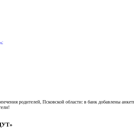
ДЕТЕЙ,
КОЙ ОБЛАСТИ
ут"
опечения родителей, Псковской области: в банк добавлены анке
тели!
ЖДУТ»